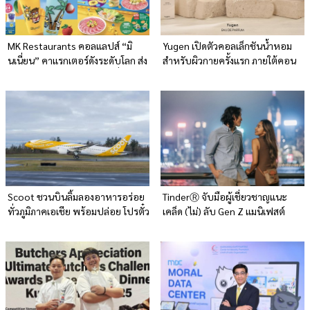
MK Restaurants คอลแลปส์ “มิ
Yugen เปิดตัวคอลเล็กชันน้ำหอม
นเนี่ยน” คาแรกเตอร์ดังระดับโลก ส่ง
สำหรับผิวกายครั้งแรก ภายใต้คอน
มอบความอร่อยล้นสุข ป่วนทั่วไทย
เซ็ปต์ ‘สวนแห่งกลิ่นหอม’ ใจกลาง
เมือง
Scoot ชวนบินลิ้มลองอาหารอร่อย
TinderⓇ จับมือผู้เชี่ยวชาญแนะ
ทั่วภูมิภาคเอเชีย พร้อมปล่อย โปรตั๋ว
เคล็ด (ไม่) ลับ Gen Z แมนิเฟสต์
ราคาพิเศษ ‘Scoot’s Everywhere
อย่างไรให้สมหวังแบบปัง ๆ
Sale’