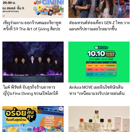
เชิญร่วมงาน ออกร้านคณะภริยาทูต
ส่องเทรนด์ท่องเที่ยว GEN Z ไทย วาง
ครั้งที่ 59 The Art of Giving ศิลปะ
แผนทริปยาวและไกลมากขึ้น
แห่งการให้ ถึง 1 มี.ค.นี้!
ไมค์ พิรัชต์ จับธุรกิจร้านอาหาร
AirAsia MOVE เผยอินไซต์นักเดิน
ญี่ปุ่น Fine Dining ชวนเปิดโลกใต้
ทาง “เหนือมาแรงรับปลายฝนต้น
พิภพ ที่ Mazu BKK
หนาว” ส่งโปรแรง 10.10 Mega Sale