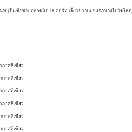
.นนทบุรี (เข้าซอยตลาดนัด 18 คอร์ท เลี้ยวขวาแยกแรกทางไปวัดใหญ