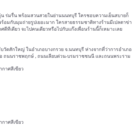
บอุ่น ร่มรื่น พร้อมสวนสวยในย่านนนทบุรี ใครชอบความเย็นสบายก็
มาพร้อมกับมุมถ่ายรูปเยอะมาก ใครสายธรรมชาติทางร้านมีเปลตาข่า
ดีทีเดียว จะไปคนเดียวหรือไปกับแก๊งเพื่อนร้านนี้ก็เหมาะเลย
โอกับวัดสักใหญ่ ในอำเภอบางกรวย จ.นนทบุรี ห่างจากที่ว่าการอำเภอ
 คือ ถนนราชพฤกษ์ , ถนนเลียบด่วน-บรมราชชนนี และถนนพระราม 