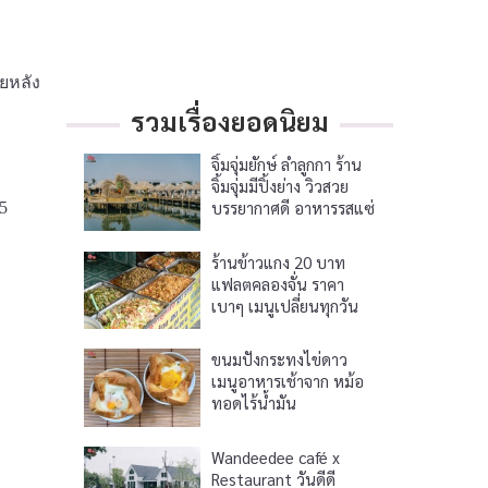
ยหลัง
รวมเรื่องยอดนิยม
จิ้มจุ่มยักษ์ ลำลูกกา ร้าน
จิ้มจุ่มมีปิ้งย่าง วิวสวย
บรรยากาศดี อาหารรสแซ่
5
บ
ร้านข้าวแกง 20 บาท
แฟลตคลองจั่น ราคา
เบาๆ เมนูเปลี่ยนทุกวัน
ขนมปังกระทงไข่ดาว
เมนูอาหารเช้าจาก หม้อ
ทอดไร้น้ำมัน
Wandeedee café x
Restaurant วันดีดี