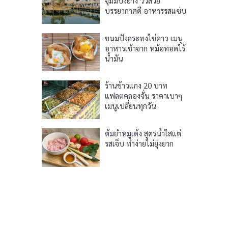
จุ่มมีปิ้งย่าง วิวสวย
บรรยากาศดี อาหารรสแซ่บ
ขนมปังกระทงไข่ดาว เมนู
อาหารเช้าจาก หม้อทอดไร้
น้ำมัน
ร้านข้าวแกง 20 บาท
แฟลตคลองจั่น ราคาเบาๆ
เมนูเปลี่ยนทุกวัน
ต้มยำหมูเด้ง สูตรน้ำใสแต่
รสเจ็บ ทำง่ายไม่ยุ่งยาก