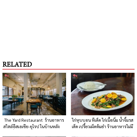
RELATED
The Yard Restaurant ร้านอาหาร
ไก่หุบบอน ทีเด็ด ไก่เนื้อนิ่ม น้ำจิ้มรส
สไตล์อีสเอเชีย-ยุโรป ในบ้านหลัง
เด็ด เปรี้ยวเผ็ดต้มยำ ร้านอาหารไม่มี
ใหญ่ที่สวยงามคลาสสิค
สาขา