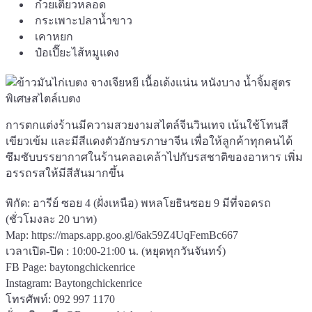
ก๋วยเตี๋ยวหลอด
กระเพาะปลาน้ำขาว
เคาหยก
ป๋อเปี๊ยะไส้หมูแดง
การตกแต่งร้านมีความสวยงามสไตล์จีนวินเทจ เน้นใช้โทนสี
เขียวเข้ม และมีสีแดงตัวอักษรภาษาจีน เพื่อให้ลูกค้าทุกคนได้
ซึมซับบรรยากาศในร้านคลอเคล้าไปกับรสชาติของอาหาร เพิ่ม
อรรถรสให้มีสีสันมากขึ้น
พิกัด: อารีย์ ซอย 4 (ฝั่งเหนือ) พหลโยธินซอย 9 มีที่จอดรถ
(ชั่วโมงละ 20 บาท)
Map:
https://maps.app.goo.gl/6ak59Z4UqFemBc667
เวลาเปิด-ปิด : 10:00-21:00 น. (หยุดทุกวันจันทร์)
FB Page:
baytongchickenrice
Instagram: Baytongchickenrice
โทรศัพท์: 092 997 1170