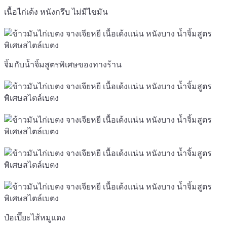
เนื้อไก่เด้ง หนังกรึบ ไม่มีไขมัน
จิ้มกับน้ำจิ้มสูตรพิเศษของทางร้าน
ป๋อเปี๊ยะไส้หมูแดง