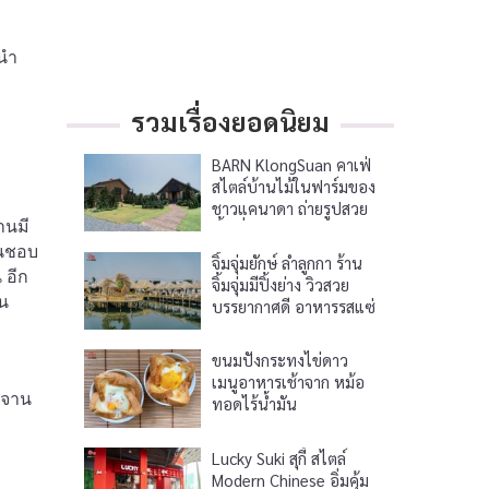
ะนำ
รวมเรื่องยอดนิยม
BARN KlongSuan คาเฟ่
สไตล์บ้านไม้ในฟาร์มของ
ชาวแคนาดา ถ่ายรูปสวย
านมี
พื้นที่กว้างขวาง
่นชอบ
จิ้มจุ่มยักษ์ ลำลูกกา ร้าน
 อีก
จิ้มจุ่มมีปิ้งย่าง วิวสวย
้น
บรรยากาศดี อาหารรสแซ่
บ
ขนมปังกระทงไข่ดาว
เมนูอาหารเช้าจาก หม้อ
กจาน
ทอดไร้น้ำมัน
Lucky Suki สุกี้ สไตล์
Modern Chinese อิ่มคุ้ม