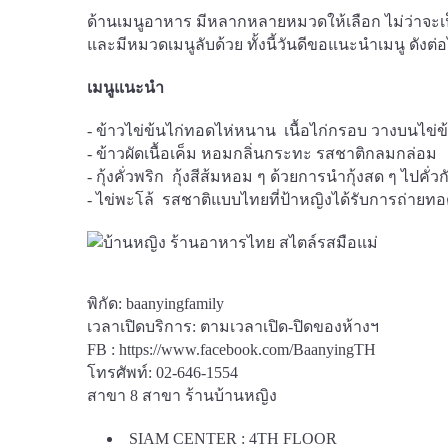
ด้านเมนูอาหาร มีหลากหลายหมวดให้เลือก ไม่ว่าจะเป็น 
และมีหมวดเมนูลับด้วย ทั้งนี้วันดีขอแนะนำเมนู ดังต่อ
เมนูแนะนำ
- ข้าวไข่ข้นไก่ทอดไห่หนาน เนื้อไก่กรอบ วางบนไข่ข
- ข้าวผัดเนื้อเค็ม หอมกลิ่นกระทะ รสชาติกลมกล่อม
- กุ้งคั่วพริก กุ้งสีส้มหอม ๆ ด้วยการนำกุ้งสด ๆ ไปคั
- ไข่พะโล้ รสชาติแบบไทยที่ป้าหญิงได้รับการถ่าย
พิกัด:
baanyingfamily
เวลาเปิดบริการ: ตามเวลาเปิด-ปิดของห้างฯ
FB :
https://www.facebook.com/BaanyingTH
โทรศัพท์: 02-646-1554
สาขา 8 สาขา ร้านบ้านหญิง
SIAM CENTER : 4TH FLOOR