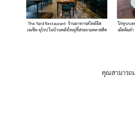
The Yard Restaurant ร้านอาหารสไตล์อีส
ไก่หุบบอน ท
เอเชีย-ยุโรป ในบ้านหลังใหญ่ที่สวยงามคลาสสิค
เผ็ดต้มยำ
คุณสามารถแส