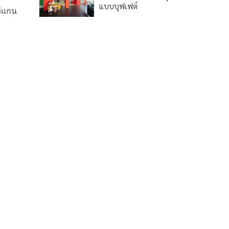
แบบบุฟเฟต์
วีแกน