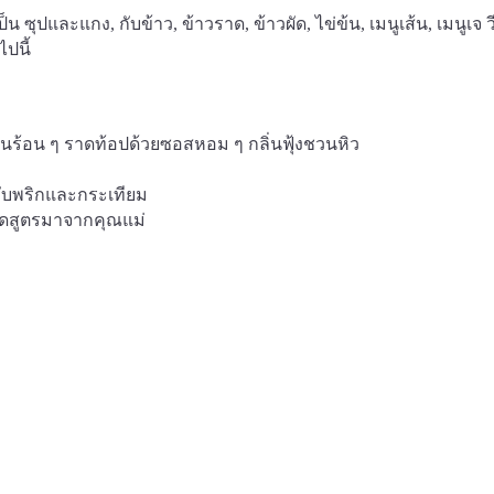
ซุปและแกง, กับข้าว, ข้าวราด, ข้าวผัด, ไข่ข้น, เมนูเส้น, เมนูเจ 
ไปนี้
้นร้อน ๆ ราดท้อปด้วยซอสหอม ๆ กลิ่นฟุ้งชวนหิว
่วกับพริกและกระเทียม
ทอดสูตรมาจากคุณแม่