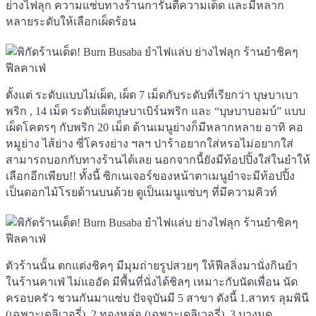
ย่างไฟลุก ความแซ่บทางร้านการันตีความเด็ด และมีหลาก
หลายระดับให้เลือกเผ็ดร้อน
ตั้งแต่ ระดับแบบไม่เผ็ด, เผ็ด 7 เม็ดกับระดับที่เรียกว่า บุษบาเบา
พริก , 14 เม็ด ระดับเผ็ดบุษบาเบิร์นพริก และ “บุษบาบอมบ์” แบบ
เผ็ดโคตรๆ กับพริก 20 เม็ด ด้านเมนูย่างก็มีหลากหลาย อาทิ คอ
หมูย่าง ไส้ย่าง ซี่โครงย่าง ฯลฯ ปาร้าอยากใส่หรอไม่อยากใส่
สามารถบอกกับทางร้านได้เลย นอกจากนี้ยังมีท้อปปิ้งใส่ในยำให้
เลือกอีกเพียบ!! ทั้งนี้ ซิกเนเจอร์ของหน้าตาเมนูยำจะมีท้อปปิ้ง
เป็นดอกไม้โรยด้านบนด้วย ดูเป็นเมนูแซ่บๆ ที่มีความคิวท์
ตัวร้านนั้น ตกแต่งชิคๆ มีมุมถ่ายรูปสวยๆ ให้ฟีลลิ่งมานั่งกินยำ
ในร้านคาเฟ่ ไม่แออัด มีพื้นที่นั่งได้ชิลๆ เหมาะกับนัดเพื่อน นัด
ครอบครัว ชวนกันมาแซ่บ ปัจจุบันมี 5 สาขา ดังนี้ 1.สาทร ลุมพินี
(เฉพาะเดลิเวอรี่), 2.ทองหล่อ (เฉพาะเดลิเวอรี่), 3.บางมด