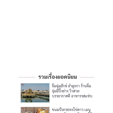
รวมเรื่องยอดนิยม
จิ้มจุ่มยักษ์ ลำลูกกา ร้านจิ้ม
จุ่มมีปิ้งย่าง วิวสวย
บรรยากาศดี อาหารรสแซ่บ
ขนมปังกระทงไข่ดาว เมนู