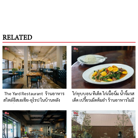
RELATED
The Yard Restaurant ร้านอาหาร
ไก่หุบบอน ทีเด็ด ไก่เนื้อนิ่ม น้ำจิ้มรส
สไตล์อีสเอเชีย-ยุโรป ในบ้านหลัง
เด็ด เปรี้ยวเผ็ดต้มยำ ร้านอาหารไม่มี
ใหญ่ที่สวยงามคลาสสิค
สาขา