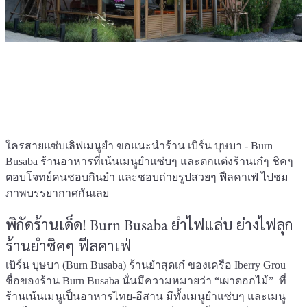
ใครสายแซ่บเลิฟเมนูยำ ขอแนะนำร้าน เบิร์น บุษบา - Burn
Busaba ร้านอาหารที่เน้นเมนูยำแซ่บๆ และตกแต่งร้านเก๋ๆ ชิคๆ
ตอบโจทย์คนชอบกินยำ และชอบถ่ายรูปสวยๆ ฟีลคาเฟ่ ไปชม
ภาพบรรยากาศกันเลย
พิกัดร้านเด็ด! Burn Busaba ยำไฟแล่บ ย่างไฟลุก
ร้านยำชิคๆ ฟีลคาเฟ่
เบิร์น บุษบา (Burn Busaba) ร้านยำสุดเก๋ ของเครือ Iberry Grou
ชื่อของร้าน Burn Busaba นั่นมีความหมายว่า “เผาดอกไม้” ที่
ร้านเน้นเมนูเป็นอาหารไทย-อีสาน มีทั้งเมนูยำแซ่บๆ และเมนู