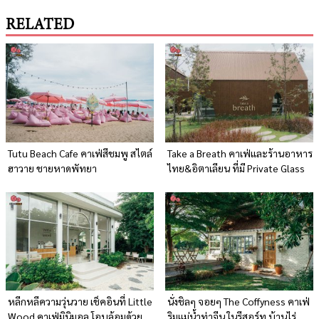
RELATED
Tutu Beach Cafe คาเฟ่สีชมพู สไตล์
Take a Breath คาเฟ่และร้านอาหาร
ฮาวาย ชายหาดพัทยา
ไทย&อิตาเลียน ที่มี Private Glass
House
หลีกหลีความวุ่นวาย เช็คอินที่ Little
นั่งชิลๆ จอยๆ The Coffyness คาเฟ่
Wood คาเฟ่มินิมอล โอบล้อมด้วย
ริมแม่น้ำท่าจีน ในรีสอร์ท บ้านไร่