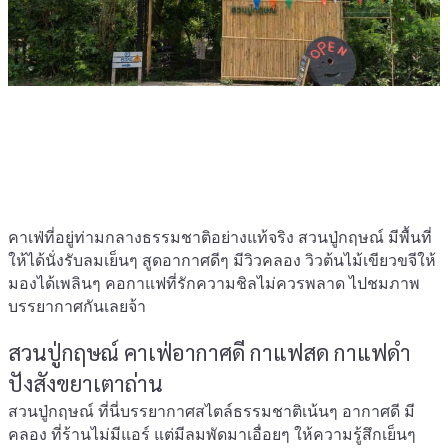
คาเฟ่ที่อยู่ท่ามกลางธรรมชาติอย่างแท้จริง สวนปู่กฤษณ์ มีพื้นที่
ให้ได้นั่งรับลมเย็นๆ สูดอากาศดีๆ มีวิวคลอง วิวต้นไม้เขียวขจีให้
มองได้เพลินๆ คอกาแฟที่รักความชิลไม่ควรพลาด ไปชมภาพ
บรรยากาศกันเลยจ้า
สวนปู่กฤษณ์ คาเฟ่อากาศดี กาแฟสด กาแฟดำ
ปังสังขยาเตาถ่าน
สวนปู่กฤษณ์ ที่นี่บรรยากาศสไตล์ธรรมชาติเน้นๆ อากาศดี มี
คลอง ที่ร้านไม่มีแอร์ แต่มีลมพัดมาเอื่อยๆ ให้ความรู้สึกเย็นๆ