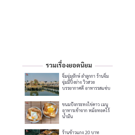
รวมเรื่องยอดนิยม
จิ้มจุ่มยักษ์ ลำลูกกา ร้านจิ้ม
จุ่มมีปิ้งย่าง วิวสวย
บรรยากาศดี อาหารรสแซ่บ
ขนมปังกระทงไข่ดาว เมนู
อาหารเช้าจาก หม้อทอดไร้
น้ำมัน
ร้านข้าวแกง 20 บาท