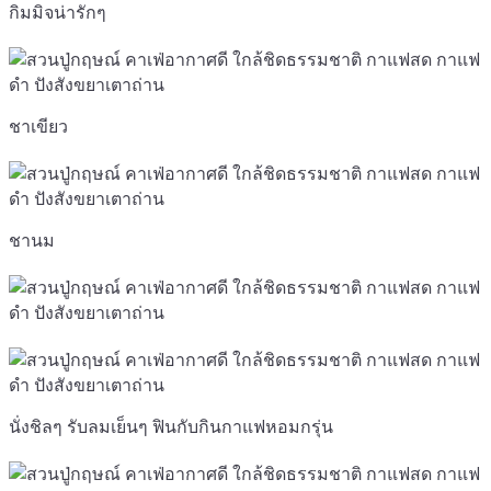
กิมมิจน่ารักๆ
ชาเขียว
ชานม
นั่งชิลๆ รับลมเย็นๆ ฟินกับกินกาแฟหอมกรุ่น