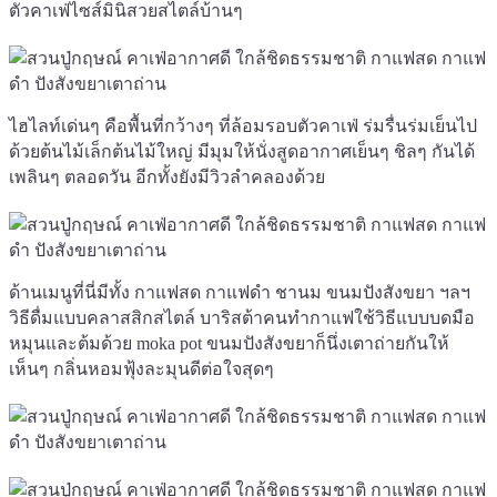
ตัวคาเฟ่ไซส์มินิสวยสไตล์บ้านๆ
ไฮไลท์เด่นๆ คือพื้นที่กว้างๆ ที่ล้อมรอบตัวคาเฟ่ ร่มรื่นร่มเย็นไป
ด้วยต้นไม้เล็กต้นไม้ใหญ่ มีมุมให้นั่งสูดอากาศเย็นๆ ชิลๆ กันได้
เพลินๆ ตลอดวัน อีกทั้งยังมีวิวลำคลองด้วย
ด้านเมนูที่นี่มีทั้ง กาแฟสด กาแฟดำ ชานม ขนมปังสังขยา ฯลฯ
วิธีดื่มแบบคลาสสิกสไตล์ บาริสต้าคนทำกาแฟใช้วิธีแบบบดมือ
หมุนและต้มด้วย moka pot ขนมปังสังขยาก็นึ่งเตาถ่ายกันให้
เห็นๆ กลิ่นหอมฟุ้งละมุนดีต่อใจสุดๆ