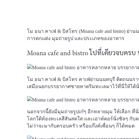
โม อนา คาเฟ่ & บิสโทร (Moana cafe and bistro) ย่าน
การตกแต่ง มุมถ่ายรูป และประเภทของอาหาร
Moana cafe and bistro ไปที่เดียวจบคร
โม อนา คาเฟ่ & บิสโทร คาเฟ่ย่านนนทบุรี ติดถนนร
เสมือนยกบรรยากาศชายหาดริมทะเลมาไว้ที่นี่ให้ได้นั
นอกจากนี้ยังมีมุมถ่ายรูปเก๋ๆ อีกหลายมุม ให้เลือก ท
โลกใต้ท้องทะเลสีสันสดใส และเอาท์ดอร์นั่งชิลๆ กับ
ไม่ว่าจะมากับครอบครัว หรือแก๊งค์เพื่อนๆ ก็ได้หมด