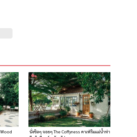
le Wood
นั่งชิลๆ จอยๆ The Coffyness คาเฟ่ริมแม่น้ำท่า