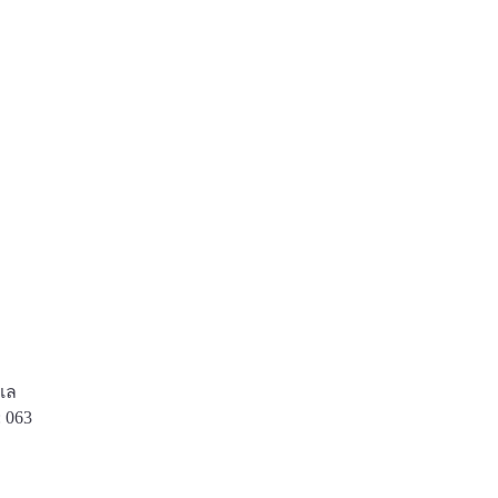
ะเล
: 063