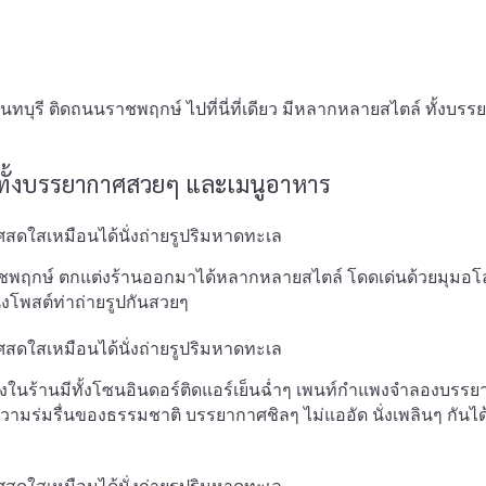
นนทบุรี ติดถนนราชพฤกษ์ ไปที่นี่ที่เดียว มีหลากหลายสไตล์ ทั้งบร
บ ทั้งบรรยากาศสวยๆ และเมนูอาหาร
าชพฤกษ์ ตกแต่งร้านออกมาได้หลากหลายสไตล์ โดดเด่นด้วยมุมอโลฮ
่งโพสต์ท่าถ่ายรูปกันสวยๆ
ี่นั่งในร้านมีทั้งโซนอินดอร์ติดแอร์เย็นฉ่ำๆ เพนท์กำแพงจำลองบรร
ความร่มรื่นของธรรมชาติ บรรยากาศชิลๆ ไม่แออัด นั่งเพลินๆ กันไ