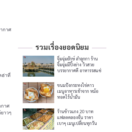
รยากาศ
รวมเรื่องยอดนิยม
จิ้มจุ่มยักษ์ ลำลูกกา ร้าน
จิ้มจุ่มมีปิ้งย่าง วิวสวย
บรรยากาศดี อาหารรสแซ่
่าที่
บ
ขนมปังกระทงไข่ดาว
เมนูอาหารเช้าจาก หม้อ
ทอดไร้น้ำมัน
ยากาศ
ร้านข้าวแกง 20 บาท
ด้ยาวๆ
แฟลตคลองจั่น ราคา
เบาๆ เมนูเปลี่ยนทุกวัน