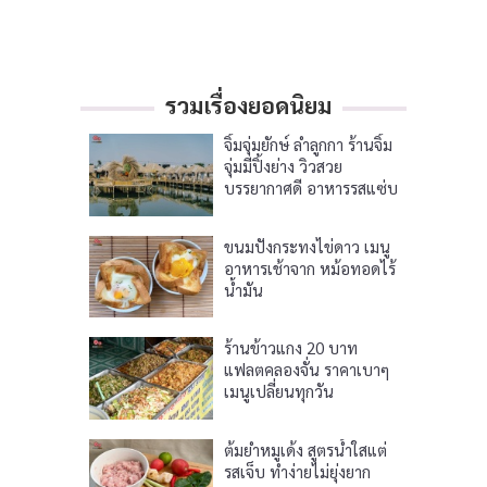
รวมเรื่องยอดนิยม
จิ้มจุ่มยักษ์ ลำลูกกา ร้านจิ้ม
จุ่มมีปิ้งย่าง วิวสวย
บรรยากาศดี อาหารรสแซ่บ
ขนมปังกระทงไข่ดาว เมนู
อาหารเช้าจาก หม้อทอดไร้
น้ำมัน
ร้านข้าวแกง 20 บาท
แฟลตคลองจั่น ราคาเบาๆ
เมนูเปลี่ยนทุกวัน
ต้มยำหมูเด้ง สูตรน้ำใสแต่
รสเจ็บ ทำง่ายไม่ยุ่งยาก