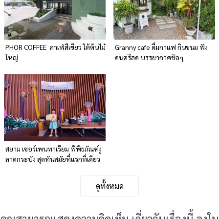
PHOR COFFEE คาเฟ่สีเขียว ใต้ต้นไม้
Granny cafe ดื่มกาแฟ กินขนม ฟัง
ใหญ่
ดนตรีสด บรรยากาศชิลๆ
สยาม เซอร์เพนทาเรียม พิพิธภัณฑ์งู
ลาดกระบัง สุดทันสมัยที่แรกที่เดียว
ในเอเชีย
ดูทั้งหมด