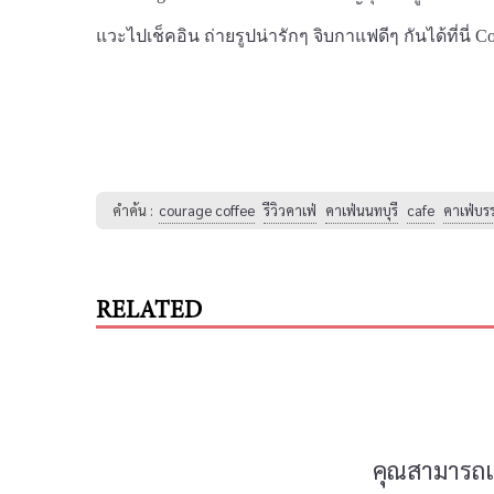
แวะไปเช็คอิน ถ่ายรูปน่ารักๆ จิบกาแฟดีๆ กันได้ที่นี่ 
คำค้น :
courage coffee
รีวิวคาเฟ่
คาเฟ่นนทบุรี
cafe
คาเฟ่บร
RELATED
คุณสามารถแส