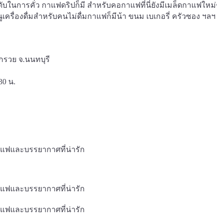
ะดับในการคั่ว กาแฟดริปก็มี สำหรับคอกาแฟที่นี่ยังมีเมล็ดกาแฟใหม
นูเครื่องดื่มสำหรับคนไม่ดื่มกาแฟก็มีน้า ขนม เบเกอรี่ ครัวซอง ฯลฯ ก
งกรวย จ.นนทบุรี
.30 น.