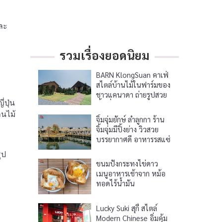
และ
รวมเรื่องยอดนิยม
BARN KlongSuan คาเฟ่
สไตล์บ้านไม้ในฟาร์มของ
ชาวแคนาดา ถ่ายรูปสวย
่ปุ่น
พื้นที่กว้างขวาง
านไม้
จิ้มจุ่มยักษ์ ลำลูกกา ร้าน
จิ้มจุ่มมีปิ้งย่าง วิวสวย
บรรยากาศดี อาหารรสแซ่
บ
ูป
ขนมปังกระทงไข่ดาว
เมนูอาหารเช้าจาก หม้อ
ทอดไร้น้ำมัน
Lucky Suki สุกี้ สไตล์
Modern Chinese อิ่มคุ้ม