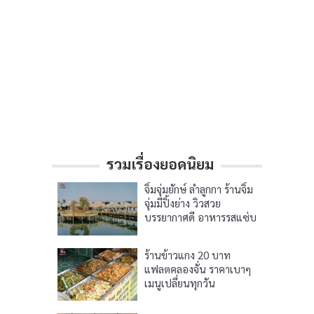
รวมเรื่องยอดนิยม
จิ้มจุ่มยักษ์ ลำลูกกา ร้านจิ้ม
จุ่มมีปิ้งย่าง วิวสวย
บรรยากาศดี อาหารรสแซ่บ
ร้านข้าวแกง 20 บาท
แฟลตคลองจั่น ราคาเบาๆ
เมนูเปลี่ยนทุกวัน