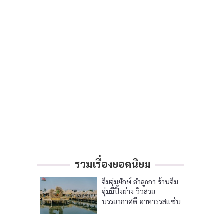
รวมเรื่องยอดนิยม
จิ้มจุ่มยักษ์ ลำลูกกา ร้านจิ้ม
จุ่มมีปิ้งย่าง วิวสวย
บรรยากาศดี อาหารรสแซ่บ