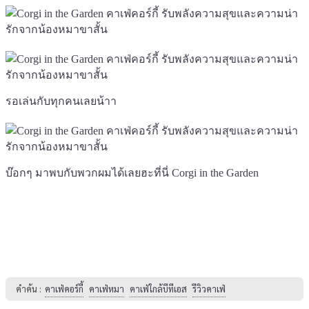
รอเล่นกับทุกคนเลยน้าา
บ๊อกๆ มาพบกับพวกผมได้เลยฮะที่นี่ Corgi in the Garden
คำค้น :
คาเฟ่คอร์กี้
คาเฟ่หมา
คาเฟ่ใกล้บีทีเอส
รีวิวคาเฟ่