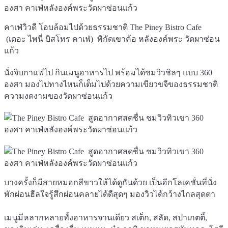
คาเฟ่วิวดี โอบล้อมไปด้วยธรรมชาติ The Piney Bistro Cafe
(เดอะ ไพนี่ บิสโทร คาเฟ่) พิกัดเขาค้อ หลังองค์พระ วัดผาซ่อน
แก้ว
นั่งจิบกาแฟไป กินเมนูอาหารไป พร้อมได้ชมวิวชิลๆ แบบ 360
องศา มองไปทางไหนก็เต็มไปด้วยความเขียวขจีของธรรมชาติ
ความงดงามของวัดผาซ่อนแก้ว
บางครั้งก็มีสายหมอกสีขาวให้ได้ดูกันด้วย เป็นอีกโลเคชั่นที่นั่ง
พักผ่อนฮีลใจรู้สึกผ่อนคลายได้ดีสุดๆ มองวิวได้กว้างไกลสุดตา
เมนูมีหลากหลายทั้งอาหารจานเดียว สเต็ก, สลัด, สปาเกตตี้,