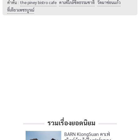
คำค้น :
the piney bistro cafe
คาเฟ่ใกล้ชิดธรรมชาติ
วัดผาซ่อนแก้ว
ที่เทียวเพชรบูรณ์
รวมเรื่องยอดนิยม
BARN KlongSuan คาเฟ่