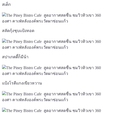
สเต็ก
สลัดกุ้งชุบแป้งทอด
สปาเกตตี้ก็มีน้า
แป้งโรตีแกงเขียวหวาน