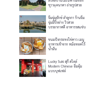
สไตล์บ้านไม้ในฟาร์มของ
ชาวแคนาดา ถ่ายรูปสวย
พื้นที่กว้างขวาง
จิ้มจุ่มยักษ์ ลำลูกกา ร้านจิ้ม
จุ่มมีปิ้งย่าง วิวสวย
บรรยากาศดี อาหารรสแซ่บ
ขนมปังกระทงไข่ดาว เมนู
อาหารเช้าจาก หม้อทอดไร้
น้ำมัน
Lucky Suki สุกี้ สไตล์
Modern Chinese อิ่มคุ้ม
แบบบุฟเฟต์