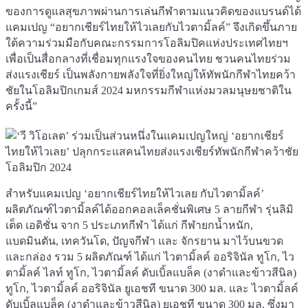
ของการดูแลสุขภาพผ่านการเล่นกีฬาตามแนวคิดของแบรนด์ได้
แคมเปญ “อยากเชียร์ไทยให้ไวเลยกับไวตามิ้ลค์” จึงเกิดขึ้นภาย
ใต้ความร่วมมือกับคณะกรรมการโอลิมปิคแห่งประเทศไทยฯ
เพื่อเป็นสื่อกลางที่เชื่อมทุกแรงใจของคนไทย ชวนคนไทยร่วม
ส่งแรงเชียร์ เป็นพลังกายพลังใจที่ยิ่งใหญ่ให้ทัพนักกีฬาไทยคว้า
ชัยในโอลิมปิกเกมส์ 2024 มหกรรมกีฬาแห่งมวลมนุษยชาติใน
ครั้งนี้”
สำหรับแคมเปญ ‘อยากเชียร์ไทยให้ไวเลย กับไวตามิ้ลค์’
ผลิตภัณฑ์ไวตามิ้ลค์ได้ออกคอลเล็คชั่นพิเศษ 5 ลายกีฬา รุ่นลิมิ
เต็ด เอดิชั่น จาก 5 ประเภทกีฬา ได้แก่ กีฬายกน้ำหนัก,
แบดมินตัน, เทควันโด, ปัญจกีฬา และ จักรยาน มาไว้บนขวด
และกล่อง รวม 5 ผลิตภัณฑ์ ได้แก่ ไวตามิ้ลค์ ออริจินัล ทูโก, ไว
ตามิ้ลค์ ไลท์ ทูโก, ไวตามิ้ลค์ ดับเบิ้ลแบล็ค (งาดำและข้าวสีนิล)
ทูโก, ไวตามิ้ลค์ ออริจินัล ยูเอชที ขนาด 300 มล. และ ไวตามิ้ลค์
ดับเบิ้ลแบล็ค (งาดำและข้าวสีนิล) ยูเอชที ขนาด 300 มล. ซึ่งมา