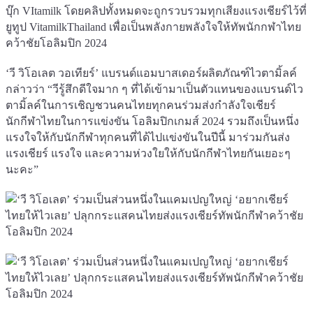
บุ๊ก VItamilk โดยคลิปทั้งหมดจะถูกรวบรวมทุกเสียงแรงเชียร์ไว้ที่
ยูทูป VitamilkThailand เพื่อเป็นพลังกายพลังใจให้ทัพนักกฬาไทย
คว้าชัยโอลิมปิก 2024
‘วี วิโอเลต วอเทียร์’ แบรนด์แอมบาสเดอร์ผลิตภัณฑ์ไวตามิ้ลค์
กล่าวว่า “วีรู้สึกดีใจมาก ๆ ที่ได้เข้ามาเป็นตัวแทนของแบรนด์ไว
ตามิ้ลค์ในการเชิญชวนคนไทยทุกคนร่วมส่งกำลังใจเชียร์
นักกีฬาไทยในการแข่งขัน โอลิมปิกเกมส์ 2024 รวมถึงเป็นหนึ่ง
แรงใจให้กับนักกีฬาทุกคนที่ได้ไปแข่งขันในปีนี้ มาร่วมกันส่ง
แรงเชียร์ แรงใจ และความห่วงใยให้กับนักกีฬาไทยกันเยอะๆ
นะคะ”