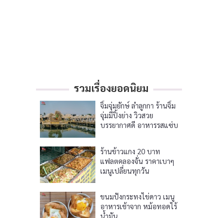
รวมเรื่องยอดนิยม
จิ้มจุ่มยักษ์ ลำลูกกา ร้านจิ้ม
จุ่มมีปิ้งย่าง วิวสวย
บรรยากาศดี อาหารรสแซ่บ
ร้านข้าวแกง 20 บาท
แฟลตคลองจั่น ราคาเบาๆ
เมนูเปลี่ยนทุกวัน
ขนมปังกระทงไข่ดาว เมนู
อาหารเช้าจาก หม้อทอดไร้
น้ำมัน