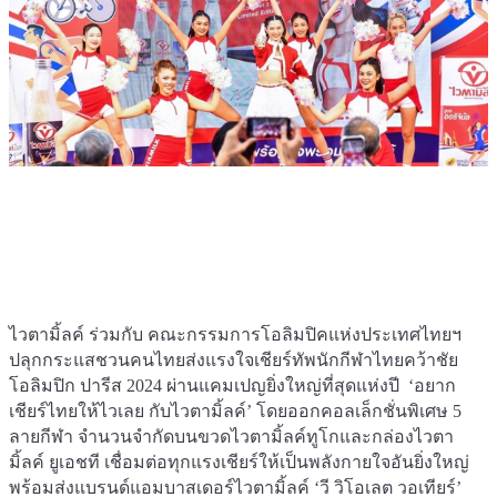
ไวตามิ้ลค์ ร่วมกับ คณะกรรมการโอลิมปิคแห่งประเทศไทยฯ
ปลุกกระแสชวนคนไทยส่งแรงใจเชียร์ทัพนักกีฬาไทยคว้าชัย
โอลิมปิก ปารีส 2024 ผ่านแคมเปญยิ่งใหญ่ที่สุดแห่งปี ‘อยาก
เชียร์ไทยให้ไวเลย กับไวตามิ้ลค์’ โดยออกคอลเล็กชั่นพิเศษ 5
ลายกีฬา จำนวนจำกัดบนขวดไวตามิ้ลค์ทูโกและกล่องไวตา
มิ้ลค์ ยูเอชที เชื่อมต่อทุกแรงเชียร์ให้เป็นพลังกายใจอันยิ่งใหญ่
พร้อมส่งแบรนด์แอมบาสเดอร์ไวตามิ้ลค์ ‘วี วิโอเลต วอเทียร์’