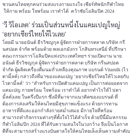
ชวนคนไทยทุกคนร่วมส่งแรงกายแรงใจ เชียร์ทัพนักกีฬาไทย
ให้กาย พร้อม ใจพร้อม เราทำได้ คว้าชัยโอลิมปิค 2024
‘วี วิโอเลต’ ร่วมเป็นส่วนหนึ่งในแคมเปญใหญ่
‘อยากเชียร์ไทยให้ไวเลย’
โดยมี นายอนันต์ ธีรวิชญกุล ผู้จัดการฝ่ายการตลาด บริษัท กรี
นสปอต จำกัด พร้อมด้วย พลเอกมังกร โกสินทรเสนีย์ ที่ปรึกษา
คณะกรรมการโอลิมปิคแห่งประเทศไทยฯ ร่วมเปิดงาน นาย
อนันต์ ธีรวิชญกุล ผู้จัดการฝ่ายการตลาด บริษัท กรีนสปอต
จำกัด ผู้ผลิตเครื่องดื่มนมถั่วเหลืองคุณภาพ แบรนด์ Vitamilk (ไว
ตามิ้ลค์) กล่าวถึงที่มาของแคมเปญ ‘อยากเชียร์ไทยให้ไวเลยกับ
ไวตามิ้ลค์’ ว่า “สำหรับการเปิดตัวแคมเปญ เป็นการต่อยอดจาก
แคมเปญ กายพร้อม ใจพร้อม เราทำได้ อยากทำไรให้ไว(ตา
มิ้ลค์)เลย ในครึ่งปีแรก ซึ่งมีที่มาจากแนวคิดของแบรนด์ ที่
ต้องการส่งเสริมให้คนไทยมีสุขภาพแข็งแรง ด้วยการทาน
อาหารที่ดีและออกกำลังกายสม่ำเสมอ มีกายใจที่พร้อม
สามารถทำกิจกรรมต่างๆที่ตั้งใจไว้ได้สำเร็จ ด้วยปีนี้มีมหกรรม
กีฬาโอลิมปิก 2024 ที่ได้รับความสนใจในวงกว้าง จึงเป็นโอกาส
ดีที่จะสามารถสร้างแรงบันดาลใจให้คนไทยเล็งเห็นความสำคัญ