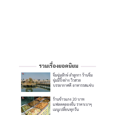
รวมเรื่องยอดนิยม
จิ้มจุ่มยักษ์ ลำลูกกา ร้านจิ้ม
จุ่มมีปิ้งย่าง วิวสวย
บรรยากาศดี อาหารรสแซ่บ
ร้านข้าวแกง 20 บาท
แฟลตคลองจั่น ราคาเบาๆ
เมนูเปลี่ยนทุกวัน