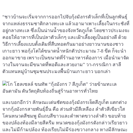
“ชาวบ้านจะเริ่มจากการออกไปจับกุ้งมังกรตัวเล็กที่เป็นลูกพันธุ์
จากแหล่งธรรมชาติกลางทะเล แล้วเอามาเพาะเลี้ยงในกระชังที่
อยู่กลางทะเล ซึ่งเป็นน่านน้ำของจังหวัดภูเก็ต โดยชาวประมงจะ
คอยให้อาหารที่เป็นปลาตัวเล็กๆ และเฝ้าเลี้ยงดูเป็นอย่างดี ด้วย
วิธีการเลี้ยงแบบดั้งเดิมที่สืบทอดกันมาอย่างยาวนานของชาว
เกาะยาว พอกุ้งโตได้ขนาดน้ำหนักตัวประมาณ 7-8 ขีด ก็จะนำ
ออกมาขาย เพราะเป็นขนาดที่ร้านอาหารต้องการ เมื่อนำมาจัด
วางในจานจะมีขนาดที่พอดีและสวยงาม” วา-กรรณิกา สาลี
ตัวแทนหมู่บ้านชุมชนประมงพื้นบ้านเกาะยาว บอกเล่า
และบอกอีกว่า ลักษณะเด่นชัดของกุ้งมังกรเจ็ดสีภูเก็ต แตกต่าง
จากกุ้งมังกรสายพันธุ์อื่น คือ ส่วนหัวมีสีเหลือง ลำตัวสีเขียวใส
โคนหนวดสีชมพู มีแถบสีขาวและดำพาดขวางลำตัว ขอบท้าย
ของปล้องท้องมีลายสีครีม หนวดของกุ้งมังกรดังกล่าวเรียวยาว
และไม่มีก้ามปล้อง ท้องเรียบไม่มีร่องขวางกลาง หางมีลักษณะ