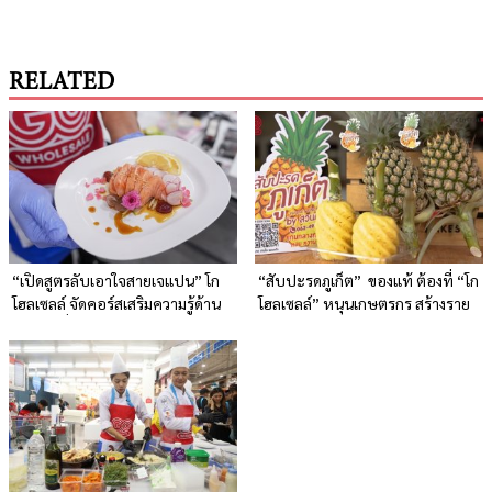
RELATED
“เปิดสูตรลับเอาใจสายเจแปน” โก
“สับปะรดภูเก็ต” ของแท้ ต้องที่ “โก
โฮลเซลล์ จัดคอร์สเสริมความรู้ด้าน
โฮลเซลล์” หนุนเกษตรกร สร้างราย
อาหารญี่ปุ่นแก่ผู้ประกอบการ
ได้ สืบสานรสชาติเอกลักษณ์ GI