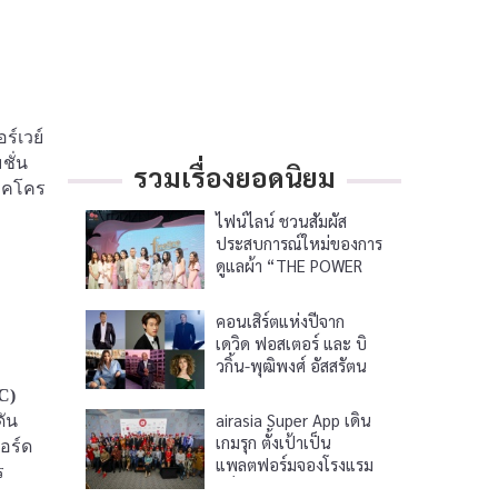
์เวย์
ชั่น
รวมเรื่องยอดนิยม
ม็คโคร
ไฟน์ไลน์ ชวนสัมผัส
ประสบการณ์ใหม่ของการ
ดูแลผ้า “THE POWER
OF NATURE”
คอนเสิร์ตแห่งปีจาก
เดวิด ฟอสเตอร์ และ บิ
วกิ้น-พุฒิพงศ์ อัสสรัตน
กุล
C)
airasia Super App เดิน
ดัน
เกมรุก ตั้งเป้าเป็น
อร์ด
แพลตฟอร์มจองโรงแรม
ร
แข็งแกร่งสุดในอาเซียน