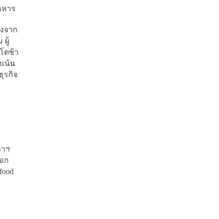
าหาร
องจาก
ผู้
โตช้า
งเน้น
ุรกิจ
ภาฯ
ออก
food