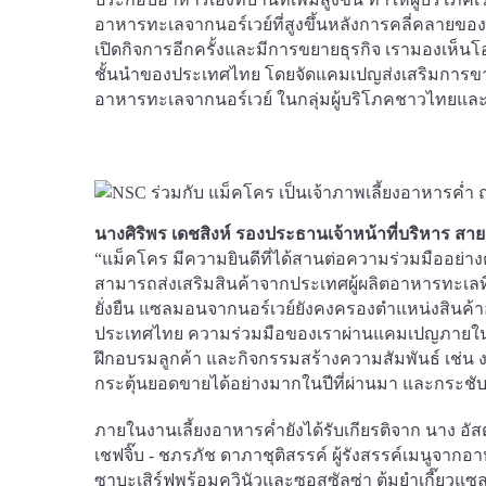
อาหารทะเลจากนอร์เวย์ที่สูงขึ้นหลังการคลี่คลายของ
เปิดกิจการอีกครั้งและมีการขยายธุรกิจ เรามองเห็นโ
ชั้นนำของประเทศไทย โดยจัดแคมเปญส่งเสริมการขาย
อาหารทะเลจากนอร์เวย์ ในกลุ่มผู้บริโภคชาวไทยแล
นางศิริพร เดชสิงห์ รองประธานเจ้าหน้าที่บริหาร ส
“แม็คโคร มีความยินดีที่ได้สานต่อความร่วมมืออย่าง
สามารถส่งเสริมสินค้าจากประเทศผู้ผลิตอาหารทะเลท
ยั่งยืน แซลมอนจากนอร์เวย์ยังคงครองตำแหน่งสินค้า
ประเทศไทย ความร่วมมือของเราผ่านแคมเปญภายในร้าน
ฝึกอบรมลูกค้า และกิจกรรมสร้างความสัมพันธ์ เช่น งาน
กระตุ้นยอดขายได้อย่างมากในปีที่ผ่านมา และกระชับ
ภายในงานเลี้ยงอาหารค่ำยังได้รับเกียรติจาก นาง อั
เชฟจิ๊บ - ชภรภัช ดาภาชุติสรรค์ ผู้รังสรรค์เมนูจาก
ซาบะเสิร์ฟพร้อมควินัวและซอสซัลซ่า ต้มยำเกี๊ยว