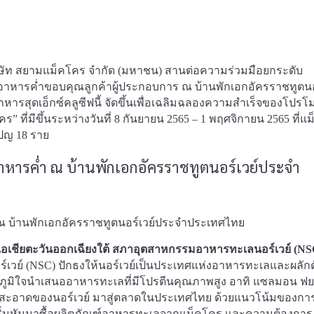
ษัท สยามแม็คโคร จำกัด (มหาชน) สานต่อความร่วมมือยกระดับ
หารค่ำขอบคุณลูกค้าผู้ประกอบการ ณ บ้านพักเอกอัครราชทูตนอร
าหารสุดเอ็กซ์คลูซีฟนี้ จัดขึ้นเพื่อเฉลิมฉลองความสำเร็จของโปรโม
ร” ที่มีขึ้นระหว่างวันที่ 8 กันยายน 2565 – 1 พฤศจิกายน 2565 ที่แ
เปญ 18 ราย
อาหารค่ำ ณ บ้านพักเอกอัครราชทูตนอร์เวย์ประจำ
ิภาคเอเชียตะวันออกเฉียงใต้ สภาอุตสาหกรรมอาหารทะเลนอร์เวย์ (NS
์เวย์ (NSC) ปักธงให้นอร์เวย์เป็นประเทศแห่งอาหารทะเลและผลัก
ภูมิใจนำเสนออาหารทะเลที่มีโปรตีนคุณภาพสูง อาทิ แซลมอน ฟย
ะใสสะอาดของนอร์เวย์ มาสู่ตลาดในประเทศไทย ด้วยแนวโน้มของกา
โภคเริ่มหันมาซื้อผลิตภัณฑ์อาหารทะเลจากแม็คโคร และความต้องการ