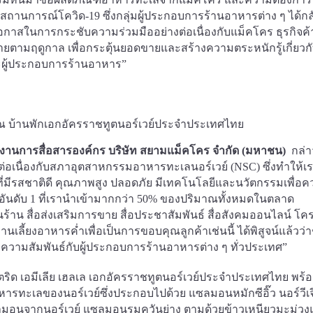
สถานการณ์โควิด-19 ซึ่งกลุ่มผู้ประกอบการร้านอาหารต่าง ๆ ได้ก
อกาสในการกระชับความร่วมมืออย่างต่อเนื่องกับแม็คโคร ธุรกิจค้
ตามฤดูกาล เพื่อกระตุ้นยอดขายและสร้างความตระหนักรู้เกี่ยวก
ะผู้ประกอบการร้านอาหาร”
ายงานการสื่อสารองค์กร บริษัท สยามแม็คโคร จำกัด (มหาชน)
กล่า
ต่อเนื่องกับสภาอุตสาหกรรมอาหารทะเลนอร์เวย์ (NSC) ซึ่งทำให้เ
ี่มีรสชาติดี คุณภาพสูง ปลอดภัย มีเทคโนโลยีและนวัตกรรมเพื่อ
อันดับ 1 ที่เรานำเข้ามากกว่า 50% ของปริมาณทั้งหมดในตลาด
 สื่อส่งเสริมการขาย สื่อประชาสัมพันธ์ สื่อสังคมออนไลน์ โค
เลี้ยงอาหารค่ำเพื่อเป็นการขอบคุณลูกค้าเช่นนี้ ได้พิสูจน์แล้วว่า
ความสัมพันธ์กับผู้ประกอบการร้านอาหารต่าง ๆ ทั่วประเทศ”
สตริด เอมีเลีย เฮลเล เอกอัครราชทูตนอร์เวย์ประจำประเทศไทย พร้
อาหารทะเลของนอร์เวย์ซึ่งประกอบไปด้วย แซลมอนหมักซีอิ๊ว นอร์วีเ
แซลมอนจากนอร์เวย์ แซลมอนรมควันย่าง ตามด้วยข้าวเหนียวมะม่ว