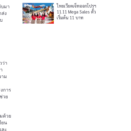
ไทยเวียตเจ็ทออกโปรฯ
ลับมา
11.11 Mega Sales ตั๋ว
าส่ง
เริ่มต้น 11 บาท
ับ
วว่า
รา
ความ
รงการ
ช่วย
อมด้วย
จียน
งและ