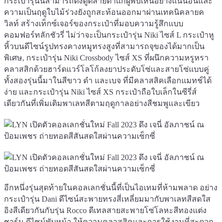
กระเป๋ารุ่นนี้สามารถดึงดูดสายตาแก่ผู้พบเห็นอย่างแน่นอนและ
ความเป็นฤดูใบไม้ร่วงยังถูกสะท้อนออกมาผ่านเทคนิคลายค
วิลท์ สร้างเท็กซ์เจอร์ของกระเป๋าที่มอบความรู้สึกแบบ
คอมฟอร์ทลักชัวรี่ ไม่ว่าจะเป็นกระเป๋ารุ่น Niki ไซส์ L กระเป๋าหู
หิ้วบนดีไซน์รูปทรงคางหมูทรงสูงที่สามารถจุของได้มากเป็น
พิเศษ, กระเป๋ารุ่น Niki Crossbody ไซส์ XS ที่ผนึกความหรูหรา
คลาสสิกด้วยฮาร์ดแวร์โลโก้ลงยาประดับโซ่และสายโซ่แบบคู่
ทั้งสองรุ่นนี้มาในสีขาว ดำ และเบจ ที่มีคลาสสิคเลือกแมทช์ได้
ง่าย และกระเป๋ารุ่น Niki ไซส์ XS กระเป๋าถือใบเล็กในซีรี่ส์
เดียวกันที่เพิ่มเติมพาเลทสีตามฤดูกาลอย่างสีชมพูและเขียว
อีกหนึ่งรุ่นสุดท้ายในคอลเลกชั่นนี้ที่เป็นไอเทมที่ห้ามพลาด อย่าง
กระเป๋ารุ่น Dani ดีไซน์สะพายทรงสี่เหลี่ยมมากับพาเลทสีสดใส
อิงสีเดียวกันกับรุ่น Rocco ดีเทลสายสะพายโซ่โลหะสีทองแต่ง
ชาร์ม ดีไซน์พับหน้า ให้ความคลาสสิคและการใช้งานที่สะดวก