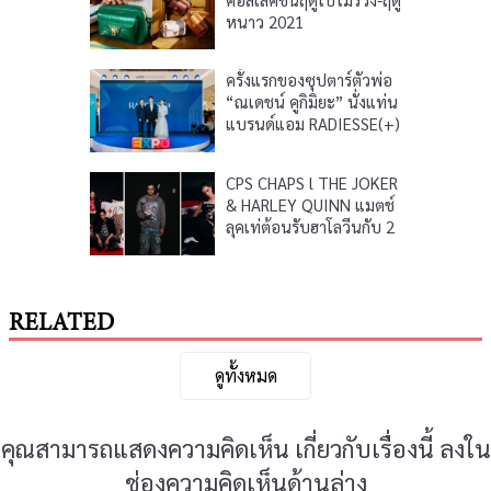
หนาว 2021
ครั้งแรกของซุปตาร์ตัวพ่อ
“ณเดชน์ คูกิมิยะ” นั่งแท่น
แบรนด์แอม RADIESSE(+)
ร่วมเผยกรอบหน้าคมชัด
ดึงดูดทุกสายตา
CPS CHAPS l THE JOKER
& HARLEY QUINN แมตช์
ลุคเท่ต้อนรับฮาโลวีนกับ 2
ตัวละครไอคอนิกสุดฮิตจาก
ภาพยนตร์ฟอร์มยักษ์
RELATED
ดูทั้งหมด
คุณสามารถแสดงความคิดเห็น เกี่ยวกับเรื่องนี้ ลงใน
ช่องความคิดเห็นด้านล่าง