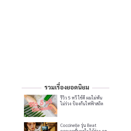
รวมเรื่องยอดนิยม
รีวิว 5 หวี ใช้ดี ผมไม่พัน
ไม่ร่วง ป้องกันไฟฟ้าสถิต
Coccinelle รุ่น Beat
คอลเลคชั่นฤดูใบไม้ร่วง-ฤดู