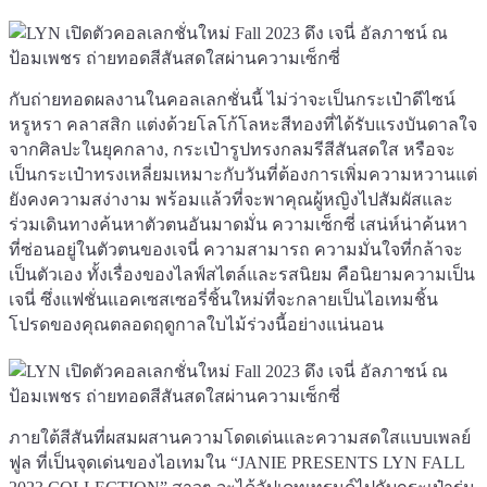
กับถ่ายทอดผลงานในคอลเลกชั่นนี้ ไม่ว่าจะเป็นกระเป๋าดีไซน์
หรูหรา คลาสสิก แต่งด้วยโลโก้โลหะสีทองที่ได้รับแรงบันดาลใจ
จากศิลปะในยุคกลาง, กระเป๋ารูปทรงกลมรีสีสันสดใส หรือจะ
เป็นกระเป๋าทรงเหลี่ยมเหมาะกับวันที่ต้องการเพิ่มความหวานแต่
ยังคงความสง่างาม พร้อมแล้วที่จะพาคุณผู้หญิงไปสัมผัสและ
ร่วมเดินทางค้นหาตัวตนอันมาดมั่น ความเซ็กซี่ เสน่ห์น่าค้นหา
ที่ซ่อนอยู่ในตัวตนของเจนี่ ความสามารถ ความมั่นใจที่กล้าจะ
เป็นตัวเอง ทั้งเรื่องของไลฟ์สไตล์และรสนิยม คือนิยามความเป็น
เจนี่ ซึ่งแฟชั่นแอคเซสเซอรี่ชิ้นใหม่ที่จะกลายเป็นไอเทมชิ้น
โปรดของคุณตลอดฤดูกาลใบไม้ร่วงนี้อย่างแน่นอน
ภายใต้สีสันที่ผสมผสานความโดดเด่นและความสดใสแบบเพลย์
ฟูล ที่เป็นจุดเด่นของไอเทมใน “JANIE PRESENTS LYN FALL