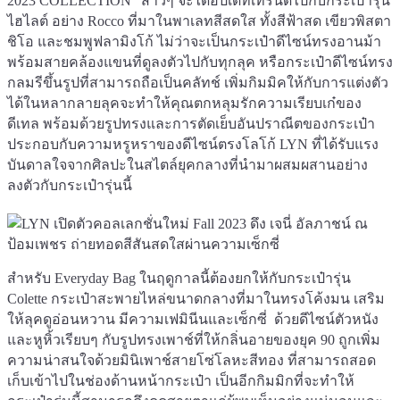
2023 COLLECTION” สาวๆ จะได้อัปเดทเทรนด์ไปกับกระเป๋ารุ่น
ไฮไลต์ อย่าง Rocco ที่มาในพาเลทสีสดใส ทั้งสีฟ้าสด เขียวพิสตา
ชิโอ และชมพูฟลามิงโก้ ไม่ว่าจะเป็นกระเป๋าดีไซน์ทรงอานม้า
พร้อมสายคล้องแขนที่ดูลงตัวไปกับทุกลุค หรือกระเป๋าดีไซน์ทรง
กลมรีขึ้นรูปที่สามารถถือเป็นคลัทช์ เพิ่มกิมมิคให้กับการแต่งตัว
ได้ในหลากลายลุคจะทำให้คุณตกหลุมรักความเรียบเก๋ของ
ดีเทล พร้อมด้วยรูปทรงและการตัดเย็บอันปราณีตของกระเป๋า
ประกอบกับความหรูหราของดีไซน์ตรงโลโก้ LYN ที่ได้รับแรง
บันดาลใจจากศิลปะในสไตล์ยุคกลางที่นำมาผสมผสานอย่าง
ลงตัวกับกระเป๋ารุ่นนี้
สำหรับ Everyday Bag ในฤดูกาลนี้ต้องยกให้กับกระเป๋ารุ่น
Colette กระเป๋าสะพายไหล่ขนาดกลางที่มาในทรงโค้งมน เสริม
ให้ลุคดูอ่อนหวาน มีความเฟมินีนและเซ็กซี่ ด้วยดีไซน์ตัวหนัง
และหูหิ้วเรียบๆ กับรูปทรงเพาช์ที่ให้กลิ่นอายของยุค 90 ถูกเพิ่ม
ความน่าสนใจด้วยมินิเพาช์สายโซ่โลหะสีทอง ที่สามารถสอด
เก็บเข้าไปในช่องด้านหน้ากระเป๋า เป็นอีกกิมมิกที่จะทำให้