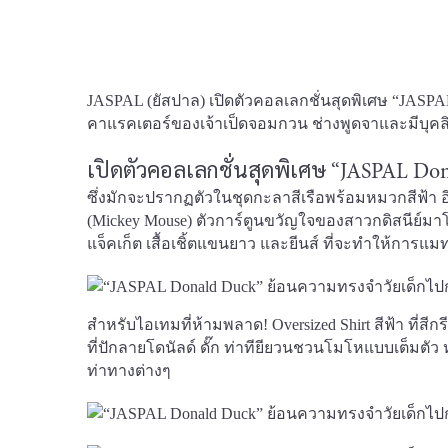
JASPAL (ยัสปาล) เปิดตัวคอลเลกชั่นสุดพิเศษ “JASP
คาแรคเตอร์ของเจ้าเป็ดจอมกวน ช่างพูดจาและมีบุคลิกซุ
เปิดตัวคอลเลกชั่นสุดพิเศษ “JASPAL Do
ซึ่งมักจะปรากฏตัวในชุดกะลาสีเรือพร้อมหมวกสีฟ้า อีกห
(Mickey Mouse) ตัวการ์ตูนขวัญใจของสาวกดิสนีย์มาโลด
แจ็คเก็ต เสื้อเชิ้ตแขนยาว และยีนส์ ที่จะทำให้การแมทช
สำหรับไอเทมที่ห้ามพลาด! Oversized Shirt สีฟ้า ที่สีกร
ที่ปักลายโดนัลด์ ดั๊ก ท่าทียียวนชวนโมโหแบบเต็มตัว 
ท่าทางต่างๆ