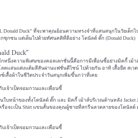
AL Donald Duck” ที่จะพาคุณย้อนความทรงจำที่แสนสนุกในวัยเด็กไ
กซน แต่เต็มไปด้วยทัศนคติที่ดีอย่าง โดนัลด์ ดั๊ก (Donald Duck)
nald Duck”
นึ่งความพิเศษของคอลเลกชั่นนี้คือการมีเพื่อนซี้อย่างมิคกี้ เม้าส
แล่นแต่งแต้มสีสันผ่านแฟชั่นดีไซน์ ไปด้วยกัน อาทิ เสื้อยืด สเวต
์เสื้อผ้าในชีวิตประจำวันสนุกเพิ่มขึ้นกว่าที่เคย
ีนใบหน้าของทั้งโดนัลด์ ดั๊ก และ มิคกี้ เม้าส์บริเวณด้านหลัง Jacket 
หรือจะเป็น Shirt แขนสั้นของคุณผู้ชายที่สกรีนลวดลายของโดนัลด์ ด