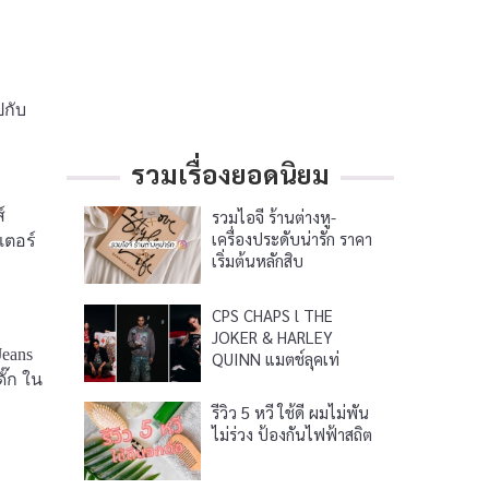
ปกับ
รวมเรื่องยอดนิยม
รวมไอจี ร้านต่างหู-
์
เครื่องประดับน่ารัก ราคา
เตอร์
เริ่มต้นหลักสิบ
CPS CHAPS l THE
JOKER & HARLEY
Jeans
QUINN แมตช์ลุคเท่
ต้อนรับฮาโลวีนกับ 2 ตัว
ั๊ก ใน
ละครไอคอนิกสุดฮิตจาก
รีวิว 5 หวี ใช้ดี ผมไม่พัน
ภาพยนตร์ฟอร์มยักษ์
ไม่ร่วง ป้องกันไฟฟ้าสถิต