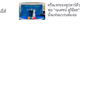
ครั้งแรกของซุปตาร์ตัว
พ่อ “ณเดชน์ คูกิมิยะ”
้ที่
นั่งแท่นแบรนด์แอม
RADIESSE(+) ร่วมเผย
กรอบหน้าคมชัด ดึงดูด
ทุกสายตา