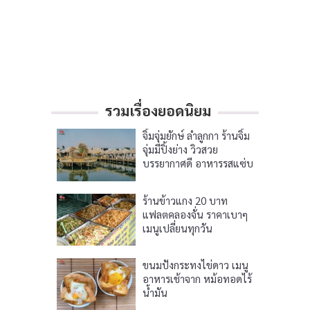
รวมเรื่องยอดนิยม
จิ้มจุ่มยักษ์ ลำลูกกา ร้านจิ้ม
จุ่มมีปิ้งย่าง วิวสวย
บรรยากาศดี อาหารรสแซ่บ
ร้านข้าวแกง 20 บาท
แฟลตคลองจั่น ราคาเบาๆ
เมนูเปลี่ยนทุกวัน
ขนมปังกระทงไข่ดาว เมนู
อาหารเช้าจาก หม้อทอดไร้
น้ำมัน