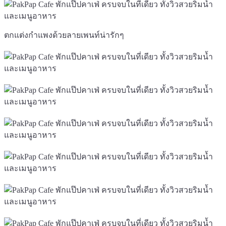
ตกแต่งกำแพงด้วยลายเพนท์น่ารักๆ