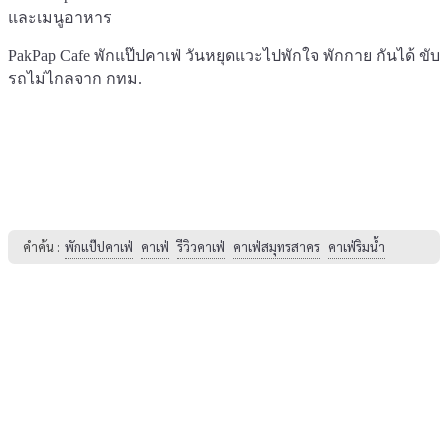
PakPap​ Cafe​ พักแป๊ป​คาเฟ่ วันหยุดแวะไปพักใจ พักกาย กันได้ ขับ
รถไม่ไกลจาก กทม.
คำค้น :
พักแป๊ป​คาเฟ่
คาเฟ่
รีวิวคาเฟ่
คาเฟ่สมุทรสาคร
คาเฟ่ริมน้ำ