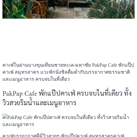
คาเฟ่ในย่านบางขุนเทียน​ชายทะเล​-มหาชัย PakPap Cafe พักแป๊ป
คาเฟ่ สมุทรสาคร แวะพักนั่งชิลดื่มด่ำกับบรรยากาศธรรมชาติ
และเมนูอาหาร ครบจบในที่เดียว
PakPap​ Cafe​ พักแป๊ป​คาเฟ่ ครบจบในที่เดียว ทั้ง
วิวสวยริมน้ำและเมนูอาหาร
คาเฟ่บรรยากาศดีมีวิวสวยๆ พักแป๊ป​คาเฟ่ สมุทรสาครคาเฟ่