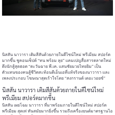
นิสสัน นาวารา เติมสีสันด้วยภายในดีไซน์ใหม่ พรีเมียม สปอร์ต
มากขึ้น ชูคอนเซ็ปต์ “ทน พร้อม ลุย” แคมเปญสื่อสารตลาดใหม่
ดึงนักสู้สุดฮอต “ตะวันฉาย พี.เค. แสนชัยมวยไทยยิม” เป็น
ตัวแทนของคนสู้ชีวิตสะท้อนดีเอ็นเอที่แท้จริงของนาวารา และ
เพลงประกอบ โฆษณาสุดเร้าใจโดย “สงกรานต์ เดอะวอยซ์”
นิสสัน นาวารา เติมสีสันด้วยภายในดีไซน์ใหม่
พรีเมียม สปอร์ตมากขึ้น
นิสสัน เผยโฉม นาวารา ที่มาพร้อมภายในดีไซน์ใหม่ สปอร์ต
พรีเมียม สุดเท่ ทันสมัยมากยิ่งขึ้น รวมถึงเครื่องยนต์มาตรฐานไอ