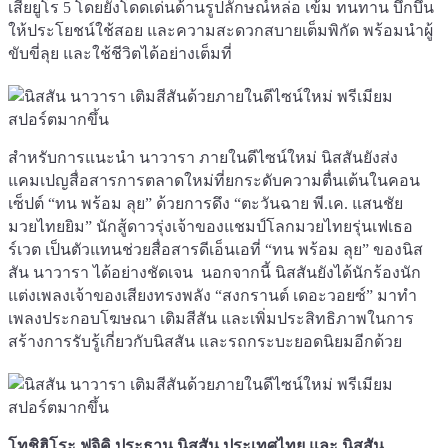
เสียยูโร 5 โดยยังโดดเด่นด้านรูปลักษณ์หล่อ เข้ม ทนทาน บึกบึน
ให้ประโยชน์ใช้สอย และความสะดวกสบายเต็มพิกัด พร้อมนำผู้
ขับขี่ลุย และใช้ชีวิตได้อย่างเต็มที่
สำหรับการแนะนำ นาวารา ภายในดีไซน์ใหม่ นิสสันยังส่ง
แคมเปญสื่อสารการตลาดใหม่ที่ยกระดับความตื่นเต้นในคอน
เซ็ปต์ “ทน พร้อม ลุย” ด้วยการดึง “ตะวันฉาย พี.เค. แสนชัย
มวยไทยยิม” นักสู้ดาวรุ่งเจ้าของแชมป์โลกมวยไทยรุ่นเฟเธอ
ร์เวต เป็นตัวแทนช่วยสื่อสารดีเอ็นเอที่ “ทน พร้อม ลุย” ของนิส
สัน นาวารา ได้อย่างชัดเจน นอกจากนี้ นิสสันยังได้นักร้องนัก
แต่งเพลงเจ้าของเสียงทรงพลัง “สงกรานต์ เดอะวอยซ์” มาทำ
เพลงประกอบโฆษณา เติมสีสัน และเพิ่มประสิทธิภาพในการ
สร้างการรับรู้เกี่ยวกับนิสสัน และรถกระบะยอดนิยมอีกด้วย
โทชิฮิโระ ฟูจิคิ ประธาน นิสสัน ประเทศไทย และ นิสสัน