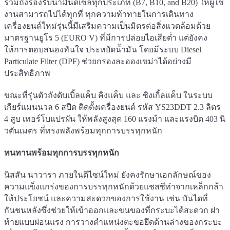
รวมถึงรองรับน้ำมันดีเซลทุกประเภท (B7, B10, and B20) ให้ผู้ใช้
งานสามารถไปได้ทุกที่ ทุกความท้าทายในการเดินทาง
เครื่องยนต์ใหม่รุ่นนี้มีเสริมความเป็นมิตรต่อสิ่งแวดล้อมด้วย
มาตรฐานยูโร 5 (EURO V) ที่มีการปล่อยไอเสียต่ำ แต่ยังคง
ให้การตอบสนองทันใจ ประหยัดน้ำมัน โดยมีระบบ Diesel
Particulate Filter (DPF) ช่วยกรองละอองเขม่าได้อย่างมี
ประสิทธิภาพ
ขณะที่รุ่นตัวถังดับเบิ้ลแค็บ คิงแค็บ และ ซิงเกิ้ลแค็บ ในระบบ
เกียร์แมนนวล 6 สปีด ติดตั้งเครื่องยนต์ รหัส YS23DDT 2.3 ลิตร
4 สูบ เทอร์โบแปรผัน ให้พลังสูงสุด 160 แรงม้า และแรงบิด 403 นิ
วตันเมตร ที่ทรงพลังพร้อมทุกการบรรทุกหนัก
ทนทานพร้อมทุกการบรรทุกหนัก
นิสสัน นาวารา ภายในดีไซน์ใหม่ ยังคงรักษาเอกลักษณ์ของ
ความแข็งแกร่งของการบรรทุกหนักด้วยแชสซีทำจากเหล็กกล้า
ให้ประโยชน์ และความสะดวกของการใช้งาน เช่น บันไดที่
กันชนหลังซึ่งช่วยให้เข้าออกและขนของที่กระบะได้สะดวก ฝา
ท้ายแบบผ่อนแรง การวางตำแหน่งตะขอยึดด้านล่างของกระบะ