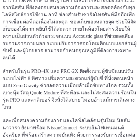
นาวารา ยังคงรักษามาตรฐานความสะดวกสบายของรถกระบะ
จากนิสสัน ที่ยังคงตอบสนองความต้องการและสอดคล้องกับทุก
ไลฟ์สไตล์การใช้งาน อาทิ ช่องสำหรับชาร์จโทรศัพท์มือถือเพื่อ
การเชื่อมต่อที่ต่อเนื่องไม่สะดุด ช่องเก็บของหลายจุด ช่วยให้จัด
เก็บของได้มาก หยิบใช้ได้สะดวก ภายในห้องโดยสารเงียบให้
ความเป็นส่วนตัวด้วยกระจกแบบ Accoustic glass ที่ช่วยลดเสียง
รบกวนจากภายนอก ระบบปรับอากาศออโตเมติกแบบแยกส่วนผู้
ขับขี่ และผู้โดยสาร สามารถกำหนดอุณหภูมิที่ต้องการเฉพาะ
คนได้
สำหรับในรุ่น PRO-4X และ PRO-2X ติดตั้งเบาะผู้ขับขี่แบบปรับ
ระบบไฟฟ้า 8 ทิศทาง เพิ่มความสะดวกแก่ผู้ขับขี่ ที่นั่งตอนหน้า
แบบ Zero Gravity ช่วยลดความเมื่อยล้าเมื่อขับทางไกล รวมทั้ง
เบาะหุ้มวัสดุ Quole Modure ที่สะท้อน และไม่สะสมความร้อนใน
รุ่น PRO และคาลิเบอร์ จึงนั่งได้สบาย ไม่อบอ้าวแม้การเดินทาง
ไกล
และเพื่อสนองความต้องการ และไลฟ์สไตล์คนรุ่นใหม่ นิสสัน
นาวารา ยังมาพร้อม NissanConnect ระบบอินโฟเทนเมนต์
อัจฉริยะ ที่พร้อมสร้างความบันเทิง ด้วยการรองรับการเชื่อมต่อ