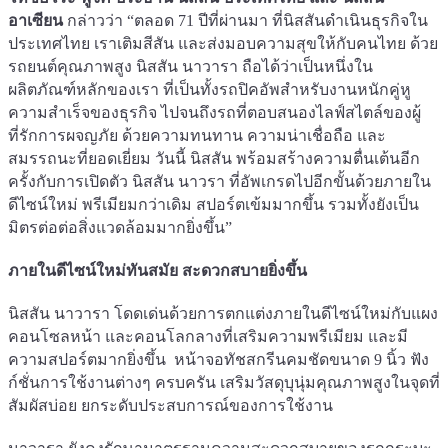
อาเซียน
กล่าวว่า “ตลอด 71 ปีที่ผ่านมา ที่นิสสันดำเนินธุรกิจใน
ประเทศไทย เราเติมสีสัน และส่งมอบความสุขให้กับคนไทย ด้วย
รถยนต์คุณภาพสูง นิสสัน นาวารา ถือได้ว่าเป็นหนึ่งใน
ผลิตภัณฑ์หลักของเรา ที่เป็นทั้งรถปิคอัพสำหรับงานหนักคู่หู
ความสำเร็จของธุรกิจ ไปจนถึงรถที่ตอบสนองไลฟ์สไตล์ของผู้
ที่รักการผจญภัย ด้วยความทนทาน ความน่าเชื่อถือ และ
สมรรถนะที่ยอดเยี่ยม วันนี้ นิสสัน พร้อมสร้างความตื่นเต้นอีก
ครั้งกับการเปิดตัว นิสสัน นาวรา ที่อัพเกรดไปอีกขั้นด้วยภายใน
ดีไซน์ใหม่ พรีเมียมกว่าเดิม สปอร์ตเข้มมากขึ้น รวมทั้งยังเป็น
มิตรต่อต่อสิ่งแวดล้อมมากยิ่งขึ้น”
ภายในดีไซน์ใหม่ทันสมัย สะดวกสบายยิ่งขึ้น
นิสสัน นาวารา โดดเด่นด้วยการตกแต่งภายในดีไซน์ใหม่กับแผง
คอนโซลหน้า และคอนโลกลางที่เสริมความพรีเมียม และมี
ความสปอร์ตมากยิ่งขึ้น หน้าจอทัชสกรีนคมชัดขนาด 9 นิ้ว ฟัง
ก์ชั่นการใช้งานต่างๆ ครบครัน เสริมวัสดุบุนุ่มคุณภาพสูงในจุดที่
สัมผัสบ่อย ยกระดับประสบการณ์ของการใช้งาน