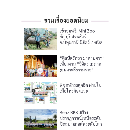
รวมเรื่องยอดนิยม
เข้าชมฟรี! Mini Zoo
ธัญบุรี สวนสัตว์
จ.ปทุมธานี มีสัตว์ 7 ชนิด
“ศิลป์ศรัทธา มาหานครฯ”
เที่ยวงาน “วิจิตร ๕ ภาค
@นครศรีธรรมราช”
9 จุดพักรถสุดฮิต ผ่านไป
เมื่อไหร่ต้องแวะ
Benz BKK สร้าง
ปรากฏการณ์เหนือระดับ
ปิดสนามกอล์ฟระดับโลก
ต้อนรับลูกค้า VIP สู่เวที